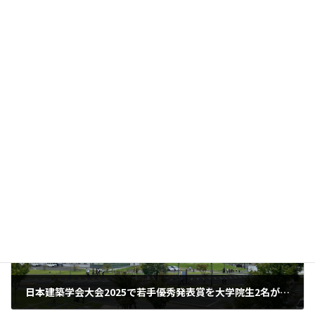
前の記事
「秋田の行事」の制作現場の米蔵再現模型が秋田市の旧松倉家で展示されます（計画学講座 込山准教授）
2025年12月30日
次の記事
日本建築学会大会2025で若手優秀発表賞を大学院生2名が受賞！